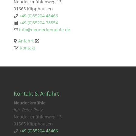
Neudeckmühlenweg 13
01665 Klipphausen
+49 (0)35204 48466
+49 (0)35204 78554
info@neudeckmuehle.de
Anfahrt
Kontakt
Kontakt & Anfahrt
Neudeckmühle
Inh. Peter Poitz
Neudeckmühlenweg 13
01665 Klipphausen
+49 (0)35204 48466