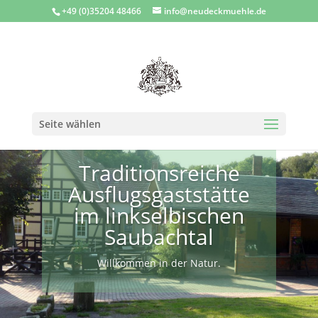
+49 (0)35204 48466
info@neudeckmuehle.de
Seite wählen
Traditionsreiche
Ausflugsgaststätte
im linkselbischen
Saubachtal
Willkommen in der Natur.